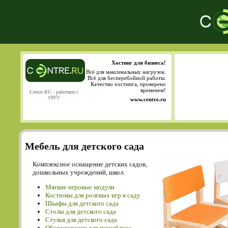
Хостинг для бизнеса!
Всё для максимальных нагрузок.
Всё для бесперебойной работы.
Качество хостинга, проверено
временем!
Centre.RU - работаем с
1997г
www.centre.ru
Мебель для детского сада
Комплексное оснащение детских садов,
дошкольных учреждений, школ.
Мягкие игровые модули
Костюмы для ролевых игр в саду
Шкафы для детского сада
Столы для детского сада
Cтулья для детского сада
Оборудование для пищеблока